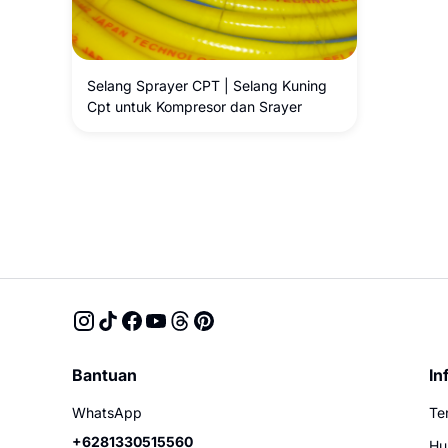
Selang Sprayer CPT | Selang Kuning
Cpt untuk Kompresor dan Srayer
Bantuan
In
WhatsApp
Te
+6281330515560
Hu