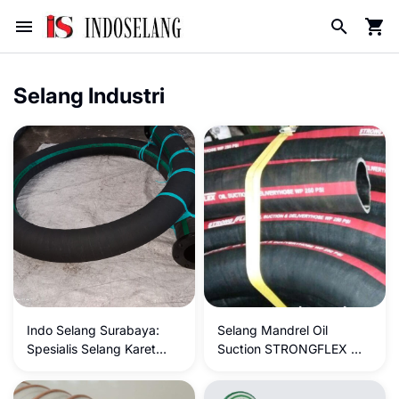
Selang Industri
Indo Selang Surabaya:
Selang Mandrel Oil
Spesialis Selang Karet
Suction STRONGFLEX WP
Mandrel dengan Flunge
250 PSI – Selang Hisap
dan Buang Oli Berkualitas