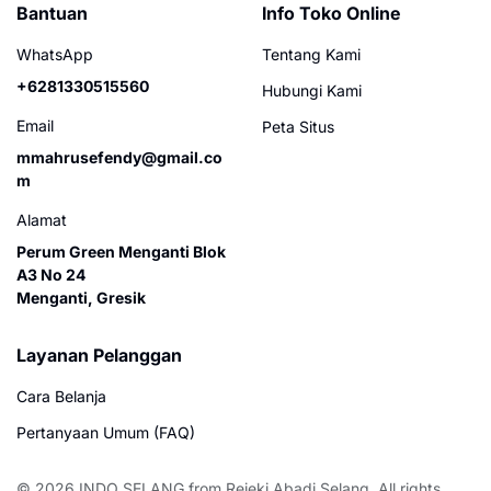
Bantuan
Info Toko Online
WhatsApp
Tentang Kami
+6281330515560
Hubungi Kami
Email
Peta Situs
mmahrusefendy@gmail.co
m
Alamat
Perum Green Menganti Blok
A3 No 24
Menganti, Gresik
Layanan Pelanggan
Cara Belanja
Pertanyaan Umum (FAQ)
© 2026
INDO SELANG
from
Rejeki Abadi Selang
. All rights