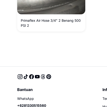
Primaflex Air Hose 3/4" 2 Benang 500
PSI 2
Bantuan
In
WhatsApp
Te
+6281330515560
Hu